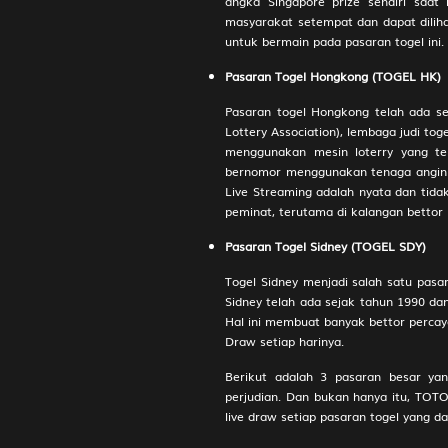
angka Singapore prize sendiri saat
20
Pahlawan -
masyarakat setempat dan dapat diliha
Sabuk - W
untuk bermain pada pasaran togel ini.
Pasaran Togel Hongkong (TOGEL HK)
21
Jejaka Tua
Lesmana 
Pasaran togel Hongkong telah ada se
Lottery Association), lembaga judi to
menggunakan mesin loterry yang ter
22
Janda Muda
bernomor menggunakan tenaga angin 
Grendel -
Live Streaming adalah nyata dan tidak
peminat, terutama di kalangan bettor 
23
Berandal - 
Pasaran Togel Sidney (TOGEL SDY)
Citraksa
Togel Sidney menjadi salah satu pasa
Sidney telah ada sejak tahun 1990 dan
Hal ini membuat banyak bettor percaya
24
Pengembar
Draw setiap harinya.
- Tas - Ra
Berikut adalah 3 pasaran besar yan
perjudian. Dan bukan hanya itu, TOTO
25
Nenek Moy
live draw setiap pasaran togel yang d
Sikat - T